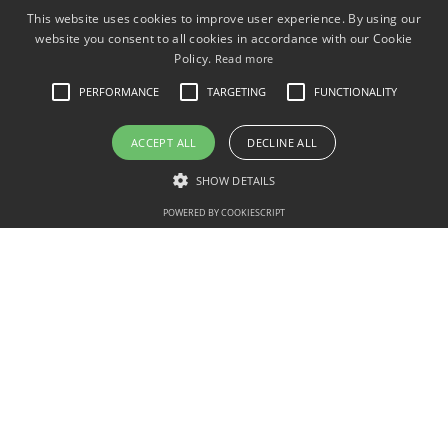
This website uses cookies to improve user experience. By using our
website you consent to all cookies in accordance with our Cookie
Policy.
Read more
PERFORMANCE
TARGETING
FUNCTIONALITY
ACCEPT ALL
DECLINE ALL
SHOW DETAILS
POWERED BY COOKIESCRIPT