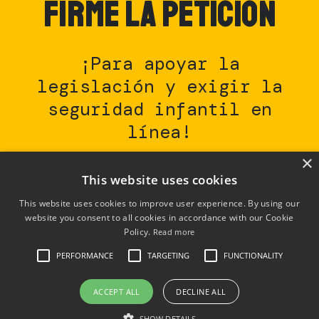
FirmE la petición
¡Para apoyar la
legislación y exigir la
seguridad infantil en
línea!
×
This website uses cookies
Firme la petición
This website uses cookies to improve user experience. By using our
website you consent to all cookies in accordance with our Cookie
Policy.
Read more
PERFORMANCE
TARGETING
FUNCTIONALITY
Derechos de autor © 2023 | Reservados todos los
ACCEPT ALL
DECLINE ALL
derechos |
Privacidad
SHOW DETAILS